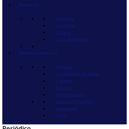
Beneficios
Subsidios
Convenios
Turismo
Otros Beneficios
Información General
Afiliación
Actualización de Datos
Trámites
Haberes
Nomencladores
Ascenso Horizontal
Normativas
Otros
Periódico