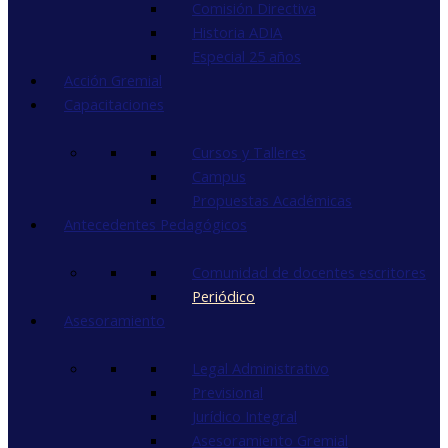
Comisión Directiva
Historia ADIA
Especial 25 años
Acción Gremial
Capacitaciones
Cursos y Talleres
Campus
Propuestas Académicas
Antecedentes Pedagógicos
Comunidad de docentes escritores
Periódico
Asesoramiento
Legal Administrativo
Previsional
Jurídico Integral
Asesoramiento Gremial