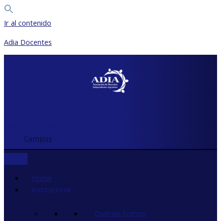
Ir al contenido
Adia Docentes
Whatsapp
Instagram
Facebook
Map-
marker-alt
Envelope
Campus
Home
Institucional
Quiénes Somos