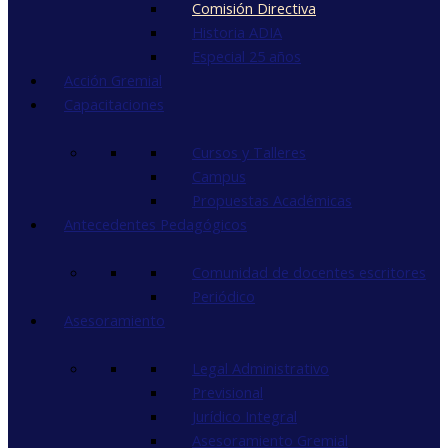
Comisión Directiva
Historia ADIA
Especial 25 años
Acción Gremial
Capacitaciones
Cursos y Talleres
Campus
Propuestas Académicas
Antecedentes Pedagógicos
Comunidad de docentes escritores
Periódico
Asesoramiento
Legal Administrativo
Previsional
Jurídico Integral
Asesoramiento Gremial