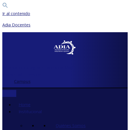
Ir al contenido
Adia Docentes
Whatsapp
Instagram
Facebook
Map-
marker-alt
Envelope
Campus
Home
Institucional
Quiénes Somos