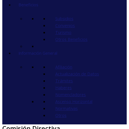
Beneficios
Subsidios
Convenios
Turismo
Otros Beneficios
Información General
Afiliación
Actualización de Datos
Trámites
Haberes
Nomencladores
Ascenso Horizontal
Normativas
Otros
Comisión Directiva