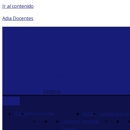
Ir al contenido
Adia Docentes
Whatsapp
Instagram
Facebook
Map-mar
E
Campus
Home
Institucional
Acción
Capacitacione
Quiénes
Gremial
Somos