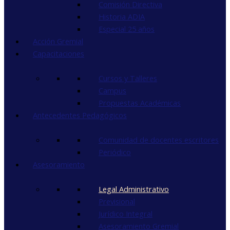
Comisión Directiva
Historia ADIA
Especial 25 años
Acción Gremial
Capacitaciones
Cursos y Talleres
Campus
Propuestas Académicas
Antecedentes Pedagógicos
Comunidad de docentes escritores
Periódico
Asesoramiento
Legal Administrativo
Previsional
Jurídico Integral
Asesoramiento Gremial