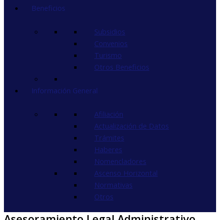
Beneficios
Subsidios
Convenios
Turismo
Otros Beneficios
Información General
Afiliación
Actualización de Datos
Trámites
Haberes
Nomencladores
Ascenso Horizontal
Normativas
Otros
Asesoramiento Legal Administrativo