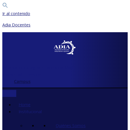
Ir al contenido
Adia Docentes
Whatsapp
Instagram
Facebook
Map-
marker-alt
Envelope
Campus
Home
Institucional
Quiénes Somos